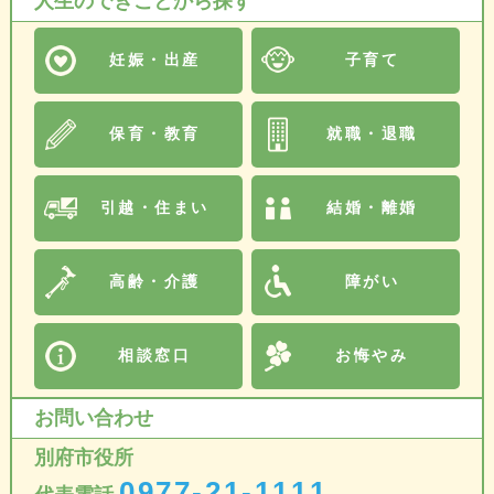
人生のできごとから探す
妊娠・出産
子育て
保育・教育
就職・退職
引越・住まい
結婚・離婚
高齢・介護
障がい
相談窓口
お悔やみ
お問い合わせ
別府市役所
0977-21-1111