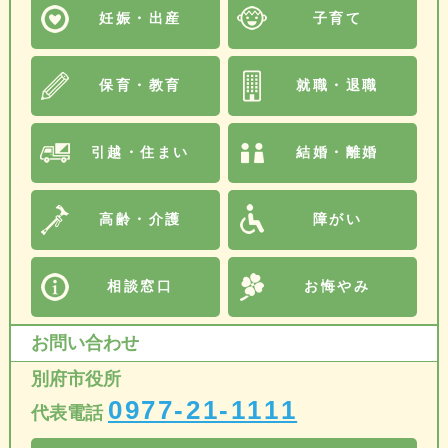
妊娠・出産
子育て
保育・教育
就職・退職
引越・住まい
結婚・離婚
高齢・介護
障がい
相談窓口
お悔やみ
お問い合わせ
別府市役所
0977-21-1111
代表電話