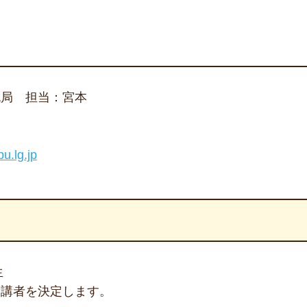
流局 担当：宮本
u.lg.jp
生
受講者を決定します。