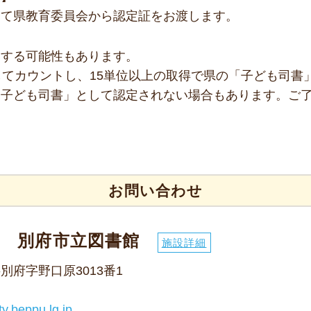
して県教育委員会から認定証をお渡します。
いする可能性もあります。
してカウントし、15単位以上の取得で県の「子ども司書
「子ども司書」として認定されない場合もあります。ご
お問い合わせ
局 別府市立図書館
施設詳細
字別府字野口原3013番1
ty.beppu.lg.jp