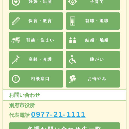
妊娠・出産
子育て
保育・教育
就職・退職
引越・住まい
結婚・離婚
高齢・介護
障がい
相談窓口
お悔やみ
お問い合わせ
別府市役所
0977-21-1111
代表電話