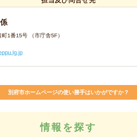
担当及び問合せ先
導係
野口町1番15号 （市庁舎5F）
ppu.lg.jp
別府市ホームページの使い勝手はいかがですか？
情報を探す