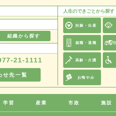
人生のできごとから探す
妊娠・出産
組織から探す
就職・退職
977-21-1111
高齢・介護
わせ先一覧
お悔やみ
学習
産業
市政
施設