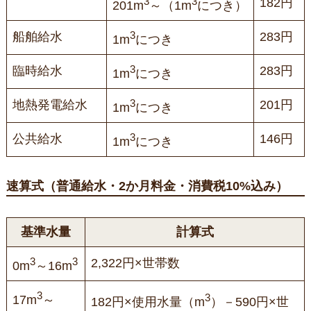
3
3
182円
201m
～（1m
につき）
3
船舶給水
283円
1m
につき
3
臨時給水
283円
1m
につき
3
地熱発電給水
201円
1m
につき
3
公共給水
146円
1m
につき
速算式（普通給水・2か月料金・消費税10%込み）
基準水量
計算式
3
3
2,322円×世帯数
0m
～16m
3
3
17m
～
182円×使用水量（m
）－590円×世