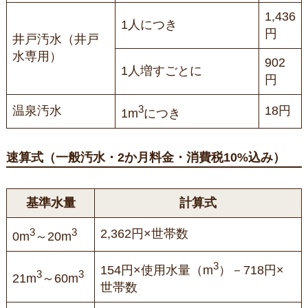
1,436
1人につき
円
井戸汚水（井戸
水専用）
902
1人増すごとに
円
3
温泉汚水
18円
1m
につき
速算式（一般汚水・2か月料金・消費税10%込み）
基準水量
計算式
3
3
2,362円×世帯数
0m
～20m
3
154円×使用水量（m
）－718円×
3
3
21m
～60m
世帯数