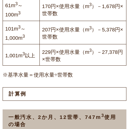
3
3
61m
～
170円×使用水量（m
）－1,678円×
3
世帯数
100m
3
3
101m
～
207円×使用水量（m
）－5,378円×
3
世帯数
1,000m
3
229円×使用水量（m
）－27,378円
3
1,001m
以上
×世帯数
※基準水量＝使用水量÷世帯数
計算例
3
一般汚水、2か月、12世帯、747m
使用
の場合