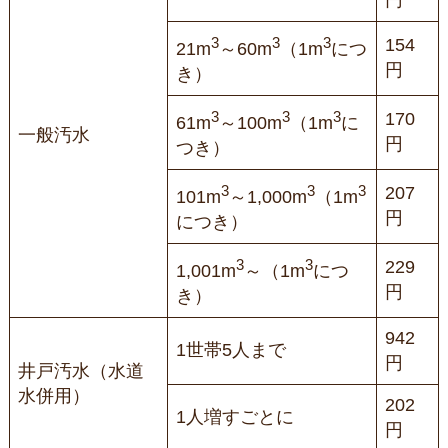
円
3
3
3
154
21m
～60m
（1m
につ
円
き）
3
3
3
170
61m
～100m
（1m
に
一般汚水
円
つき）
3
3
3
207
101m
～1,000m
（1m
円
につき）
3
3
229
1,001m
～（1m
につ
円
き）
942
1世帯5人まで
円
井戸汚水（水道
水併用）
202
1人増すごとに
円