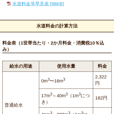
水道料金等早見表 [98KB]
水道料金の計算方法
料金表（1世帯当たり・2か月料金・消費税10％込
み）
給水の用途
使用水量
料金
2,322
3
3
0m
〜16m
円
3
3
3
17m
～40m
（1m
につ
182円
き）
普通給水
3
3
3