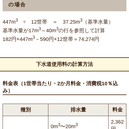
の場合
3
3
447m
÷ 12世帯 ＝ 37.25m
（基準水量）
3
3
基準水量が17m
～40m
の行を参照して計算
3
182円×447m
－590円×12世帯＝74,274円
下水道使用料の計算方法
料金表（1世帯当たり・2か月料金・消費税10％込
み）
種別
排水量
料金
2,362
3
3
0m
〜20m