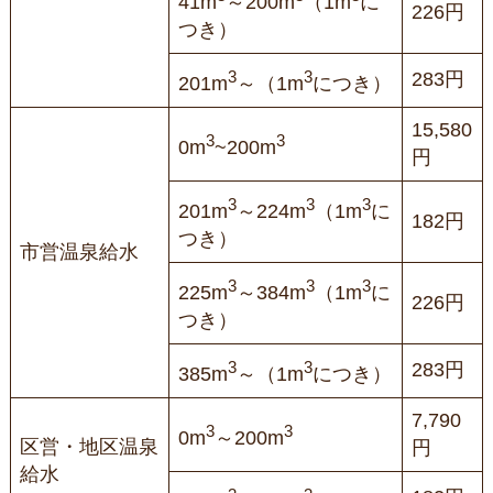
41m
～200m
（1m
に
226円
つき）
3
3
283円
201m
～（1m
につき）
15,580
3
3
0m
~200m
円
3
3
3
201m
～224m
（1m
に
182円
つき）
市営温泉給水
3
3
3
225m
～384m
（1m
に
226円
つき）
3
3
283円
385m
～（1m
につき）
7,790
3
3
0m
～200m
区営・地区温泉
円
給水